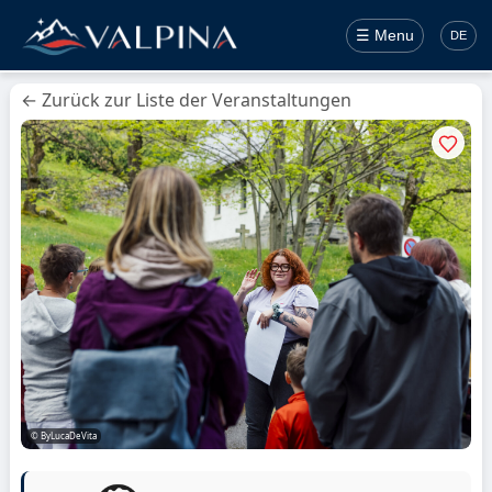
☰ Menu
DE
← Zurück zur Liste der Veranstaltungen
© ByLucaDeVita