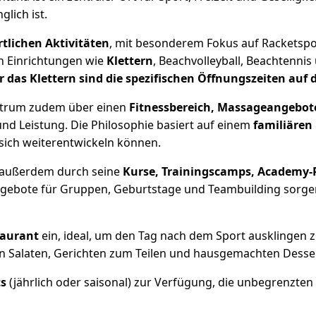
lich ist.
tlichen Aktivitäten
, mit besonderem Fokus auf Racketspor
h Einrichtungen wie
Klettern
, Beachvolleyball, Beachtennis 
r das Klettern sind die spezifischen Öffnungszeiten auf d
Zentrum zudem über einen
Fitnessbereich, Massageangebote
d Leistung. Die Philosophie basiert auf einem
familiären
sich weiterentwickeln können.
h außerdem durch seine
Kurse, Trainingscamps, Academy
Angebote für Gruppen, Geburtstage und Teambuilding sorge
taurant
ein, ideal, um den Tag nach dem Sport ausklingen z
n Salaten, Gerichten zum Teilen und hausgemachten Desser
s
(jährlich oder saisonal) zur Verfügung, die unbegrenzten