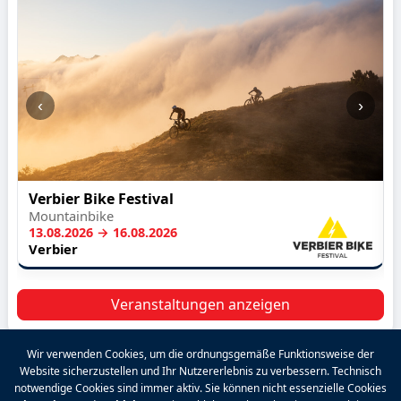
‹
›
Verbier Bike Festival
Mountainbike
13.08.2026 → 16.08.2026
Verbier
Veranstaltungen anzeigen
Wir verwenden Cookies, um die ordnungsgemäße Funktionsweise der
Website sicherzustellen und Ihr Nutzererlebnis zu verbessern. Technisch
2026 VALPINA® Alle Rechte vorbehalten.
notwendige Cookies sind immer aktiv. Sie können nicht essenzielle Cookies