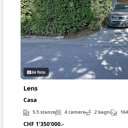
34 foto
Lens
Casa
5.5 stanze
4 camere
2 bagni
164
CHF 1'350'000.-