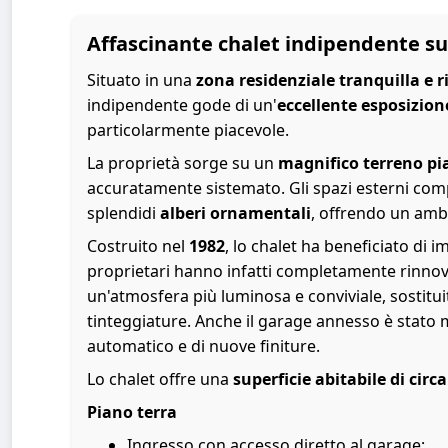
Affascinante chalet indipendente su
Situato in una
zona residenziale tranquilla e r
indipendente gode di un'
eccellente esposizione
particolarmente piacevole.
La proprietà sorge su un
magnifico terreno pi
accuratamente sistemato. Gli spazi esterni c
splendidi
alberi ornamentali
, offrendo un ambi
Costruito nel
1982
, lo chalet ha beneficiato di i
proprietari hanno infatti completamente rinnov
un'atmosfera più luminosa e conviviale, sostitui
tinteggiature. Anche il garage annesso è stato 
automatico e di nuove finiture.
Lo chalet offre una
superficie abitabile di circ
Piano terra
Ingresso con accesso diretto al garage;