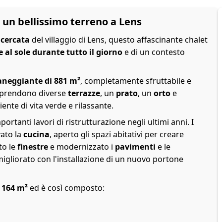
 un bellissimo terreno a Lens
icercata
del villaggio di Lens, questo affascinante chalet
 al sole durante tutto il giorno
e di un contesto
aneggiante di 881 m²
, completamente sfruttabile e
omprendono diverse
terrazze
, un
prato
, un
orto
e
ente di vita verde e rilassante.
mportanti lavori di ristrutturazione negli ultimi anni. I
ato la
cucina
, aperto gli spazi abitativi per creare
to le
finestre
e modernizzato i
pavimenti
e le
migliorato con l'installazione di un nuovo portone
a 164 m²
ed è così composto: