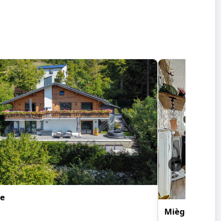
›
e
Miège