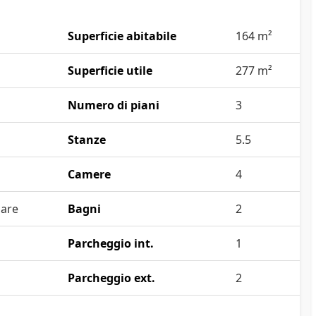
Superficie abitabile
164 m²
Superficie utile
277 m²
Numero di piani
3
Stanze
5.5
Camere
4
are
Bagni
2
Parcheggio int.
1
Parcheggio ext.
2