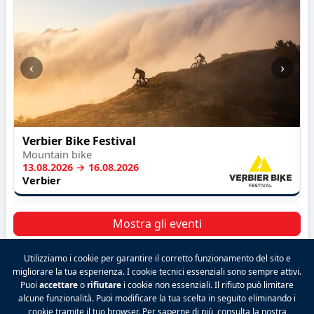
‹
›
Verbier Bike Festival
Mountain bike
13.08.2026 → 16.08.2026
Verbier
Mostra gli eventi
Utilizziamo i cookie per garantire il corretto funzionamento del sito e
migliorare la tua esperienza. I cookie tecnici essenziali sono sempre attivi.
Puoi
accettare
o
rifiutare
i cookie non essenziali. Il rifiuto può limitare
2026 VALPINA® Tutti i diritti riservati.
alcune funzionalità. Puoi modificare la tua scelta in seguito eliminando i
Politica sulla riservatezza
|
Condizioni generali
|
cookie tramite il tuo browser. Per saperne di più, consulta la nostra