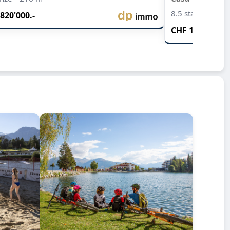
8.5 stanze • 245
820'000.-
CHF 1'049'000.