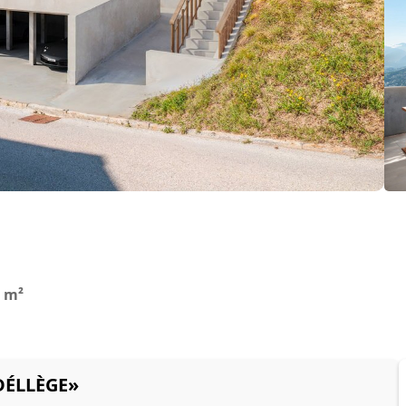
 m²
 DÉLLÈGE»