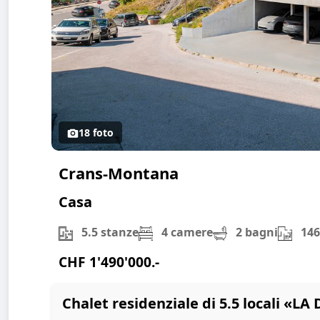
18 foto
Crans-Montana
Casa
5.5 stanze
4 camere
2 bagni
146
CHF 1'490'000.-
Chalet residenziale di 5.5 locali «LA