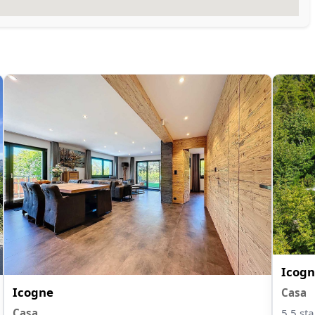
Icogn
Icogne
Casa
5.5 st
Casa