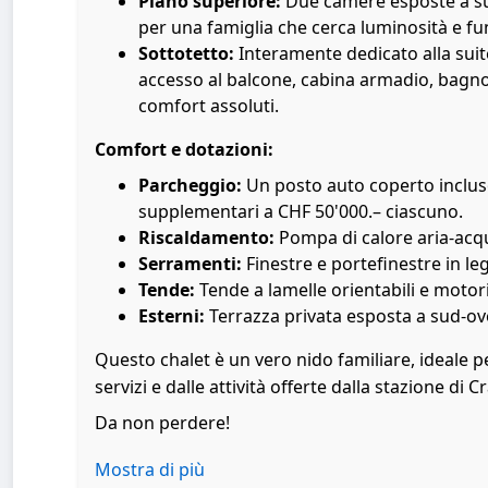
Piano superiore:
Due camere esposte a su
per una famiglia che cerca luminosità e fun
Sottotetto:
Interamente dedicato alla sui
accesso al balcone, cabina armadio, bagno
comfort assoluti.
Comfort e dotazioni:
Parcheggio:
Un posto auto coperto incluso
supplementari a CHF 50'000.– ciascuno.
Riscaldamento:
Pompa di calore aria-acq
Serramenti:
Finestre e portefinestre in leg
Tende:
Tende a lamelle orientabili e motor
Esterni:
Terrazza privata esposta a sud-oves
Questo chalet è un vero nido familiare, ideale p
servizi e dalle attività offerte dalla stazione di
Da non perdere!
Mostra di più