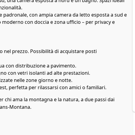
d, una camera esposta a nord e un bagno. Spazi ideali
zionalità.
te padronale, con ampia camera da letto esposta a sud e
 moderno con doccia e zona ufficio – per privacy e
 nel prezzo. Possibilità di acquistare posti
ua con distribuzione a pavimento.
no con vetri isolanti ad alte prestazioni.
izzate nelle zone giorno e notte.
t, perfetta per rilassarsi con amici o familiari.
er chi ama la montagna e la natura, a due passi dai
 Crans-Montana.