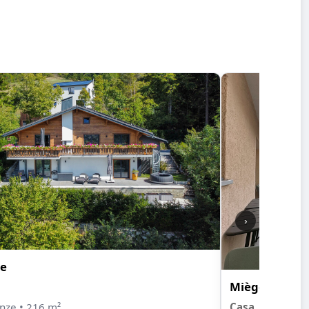
›
e
Miège
anze • 216 m²
Casa