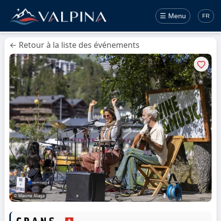
☰ Menu
FR
← Retour à la liste des événements
© Maxime Aliaga