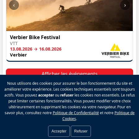
‹
›
Verbier Bike Festival
VTT
13.08.2026 → 16.08.2026
Verbier
Afficher les événements
Nous utilisons des cookies pour assurer le bon fonctionnement du site et
améliorer votre expérience. Les cookies techniques essentiels sont toujours
actifs. Vous pouvez
accepter
ou
refuser
les cookies non essentiels. Le refus
peut limiter certaines fonctionnalités. Vous pouvez modifier votre choix
2026 VALPINA® Tous droits réservés.
ultérieurement en supprimant les cookies via votre navigateur. Pour en
Politique de confidentialité
|
Conditions générales
savoir plus, consultez notre
Politique de Confidentialité
et notre
Politique de
|
Mentions légales
|
Contact
|
Tarifs
|
Facebook
|
Cookies
.
Préférences cookies
|
Connexion
Accepter
Refuser