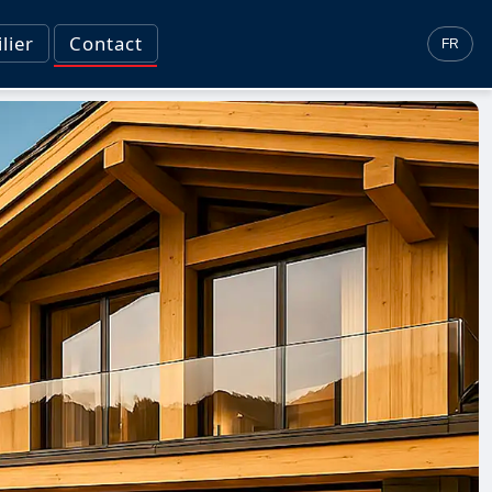
lier
Contact
FR