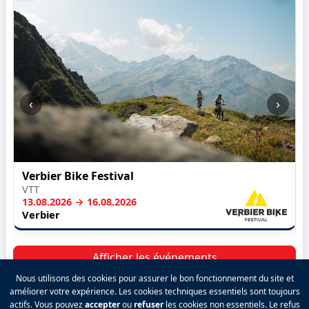
‹
›
Verbier Bike Festival
VTT
13.08.2026 → 16.08.2026
Verbier
Afficher les événements
Nous utilisons des cookies pour assurer le bon fonctionnement du site et
améliorer votre expérience. Les cookies techniques essentiels sont toujours
actifs. Vous pouvez
accepter
ou
refuser
les cookies non essentiels. Le refus