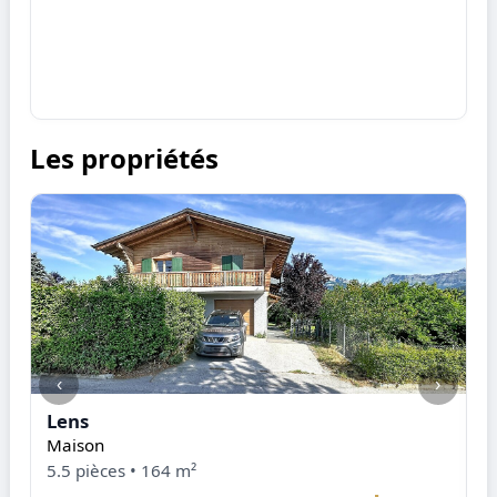
Les propriétés
‹
›
Lens
I
Maison
M
5.5 pièces • 164 m²
5