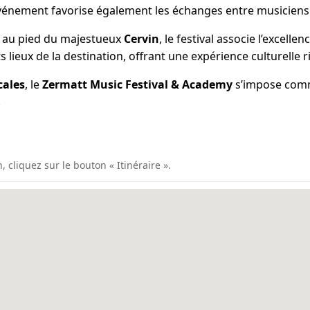
vénement favorise également les échanges entre musiciens c
, au pied du majestueux
Cervin
, le festival associe l’excell
 lieux de la destination, offrant une expérience culturelle r
cales
, le
Zermatt Music Festival & Academy
s’impose comm
.
, cliquez sur le bouton « Itinéraire ».