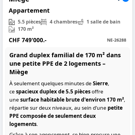
Appartement
5.5 pièces
4 chambres
1 salle de bain
170 m²
CHF 749'000.-
NE-26288
Grand duplex familial de 170 m² dans
une petite PPE de 2 logements –
Miège
À seulement quelques minutes de
Sierre
,
ce
spacieux duplex de 5.5 pièces
offre
une
surface habitable brute d'environ 170 m²
,
répartie sur deux niveaux, au sein d'une
petite
PPE composée de seulement deux
logements
.
Grâce à son agencement, ce bien procure une