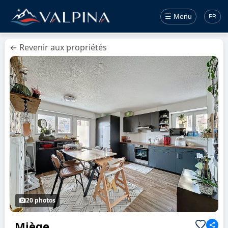
☰ Menu
FR
← Revenir aux propriétés
20 photos
Miège