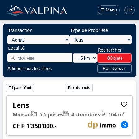
☰ Menu
FR
Transaction
Type de Propriété
Localité
Rechercher
🔍
8
Objets
Afficher tous les filtres
Réinitialiser
Projets neufs
1/34
❮
❯
Lens
Maison
5.5 pièces
4 chambres
164 m²
CHF 1'350'000.-
1/26