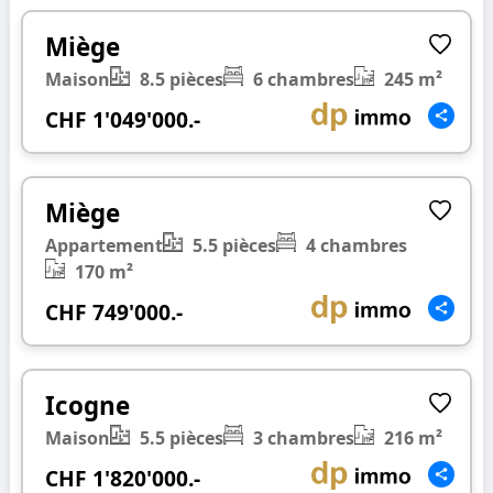
❮
❯
Miège
Maison
8.5 pièces
6 chambres
245 m²
CHF 1'049'000.-
1/20
❮
❯
Miège
Appartement
5.5 pièces
4 chambres
170 m²
CHF 749'000.-
1/34
❮
❯
Icogne
Maison
5.5 pièces
3 chambres
216 m²
CHF 1'820'000.-