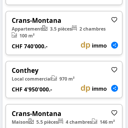
1/20
❮
❯
Crans-Montana
Appartement
3.5 pièces
2 chambres
100 m²
CHF 740'000.-
1/14
❮
❯
Conthey
Local commercial
970 m²
CHF 4'950'000.-
1/18
❮
❯
Crans-Montana
Maison
5.5 pièces
4 chambres
146 m²