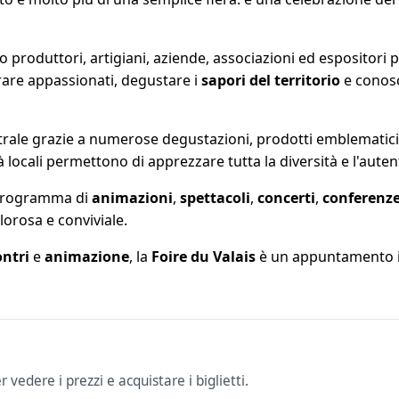
 produttori, artigiani, aziende, associazioni ed espositori p
rare appassionati, degustare i
sapori del territorio
e conosc
ale grazie a numerose degustazioni, prodotti emblematici e 
à locali permettono di apprezzare tutta la diversità e l'autent
o programma di
animazioni
,
spettacoli
,
concerti
,
conferenz
orosa e conviviale.
ontri
e
animazione
, la
Foire du Valais
è un appuntamento imp
r vedere i prezzi e acquistare i biglietti.