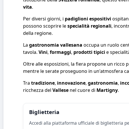
vita
.
Per diversi giorni, i
padiglioni espositivi
ospitano
possono scoprire le
specialità regionali
, incont
della regione.
La
gastronomia vallesana
occupa un ruolo centr
tavola.
Vini
,
formaggi
,
prodotti tipici
e specialit
Oltre alle esposizioni, la fiera propone un ricc
mentre le serate proseguono in un'atmosfera cal
Tra
tradizione
,
innovazione
,
gastronomia
,
inc
ricchezza del
Vallese
nel cuore di
Martigny
.
Biglietteria
Accedi alla piattaforma ufficiale di biglietteria pe