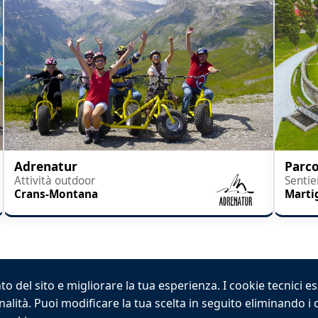
Adrenatur
Parco
Attività outdoor
Sentie
Crans-Montana
Marti
o del sito e migliorare la tua esperienza. I cookie tecnici e
onalità. Puoi modificare la tua scelta in seguito eliminando i
2026 VALPINA® Tutti i diritti riservati.