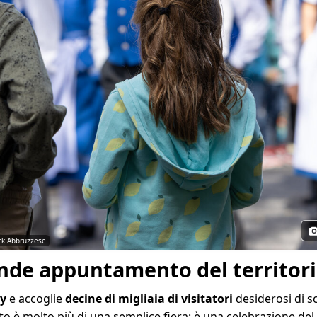
ck Abbruzzese
rande appuntamento del territori
y
e accoglie
decine di migliaia di visitatori
desiderosi di sc
to è molto più di una semplice fiera: è una celebrazione del