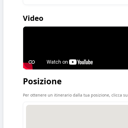
Video
Posizione
Per ottenere un itinerario dalla tua posizione, clicca su