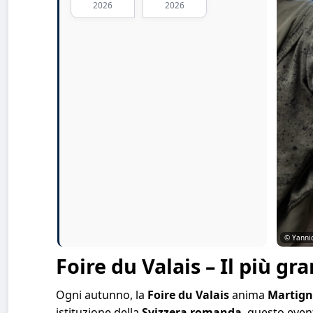
2026
2026
© Yanni
Foire du Valais – Il più g
Ogni autunno, la
Foire du Valais
anima
Martign
istituzione della
Svizzera romanda
, questo even