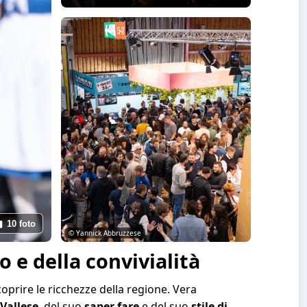
10 foto
© Yannick Abbruzzese
o e della convivialità
oprire le ricchezze della regione. Vera
Vallese
, del suo
saper fare
e del suo
stile di