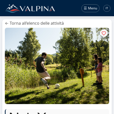
☰ Menu
IT
← Torna all’elenco delle attività