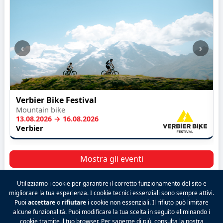
‹
›
Verbier Bike Festival
Mountain bike
13.08.2026 → 16.08.2026
Verbier
Mostra gli eventi
Utilizziamo i cookie per garantire il corretto funzionamento del sito e
migliorare la tua esperienza. I cookie tecnici essenziali sono sempre attivi.
Puoi
accettare
o
rifiutare
i cookie non essenziali. Il rifiuto può limitare
2026 VALPINA® Tutti i diritti riservati.
alcune funzionalità. Puoi modificare la tua scelta in seguito eliminando i
Politica sulla riservatezza
|
Condizioni generali
|
cookie tramite il tuo browser. Per saperne di più, consulta la nostra