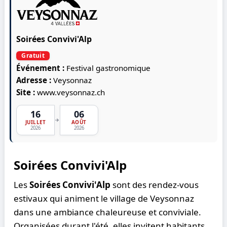
Soirées Convivi'Alp
Gratuit
Événement :
Festival gastronomique
Adresse :
Veysonnaz
Site :
www.veysonnaz.ch
16
06
→
JUILLET
AOÛT
2026
2026
Soirées Convivi'Alp
Les
Soirées Convivi'Alp
sont des rendez-vous
estivaux qui animent le village de Veysonnaz
dans une ambiance chaleureuse et conviviale.
Organisées durant l'été, elles invitent habitants