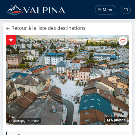
☰ Menu
FR
← Retour à la liste des destinations
6 photos
© Martigny Tourisme