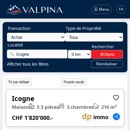
☰ Menu
FR
Transaction
Type de Propriété
Localité
Rechercher
🔍
2
Objets
Afficher tous les filtres
Réinitialiser
Projets neufs
1/34
❮
❯
Icogne
Maison
5.5 pièces
3 chambres
216 m²
CHF 1'820'000.-
1/34