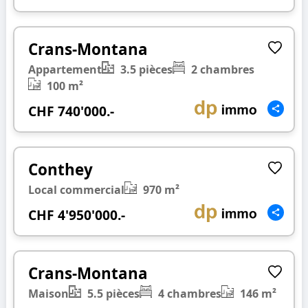
1/20
❮
❯
Crans-Montana
Appartement
3.5 pièces
2 chambres
100 m²
CHF 740'000.-
1/14
❮
❯
Conthey
Local commercial
970 m²
CHF 4'950'000.-
1/18
❮
❯
Crans-Montana
Maison
5.5 pièces
4 chambres
146 m²