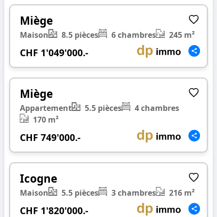
❮
❯
Miège
Maison
8.5 pièces
6 chambres
245 m²
CHF 1'049'000.-
1/20
❮
❯
Miège
Appartement
5.5 pièces
4 chambres
170 m²
CHF 749'000.-
1/34
❮
❯
Icogne
Maison
5.5 pièces
3 chambres
216 m²
CHF 1'820'000.-