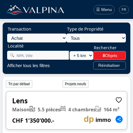
☰ Menu
FR
Transaction
Type de Propriété
Localité
Rechercher
🔍
8
Objets
Afficher tous les filtres
Réinitialiser
Projets neufs
1/34
❮
❯
Lens
Maison
5.5 pièces
4 chambres
164 m²
CHF 1'350'000.-
1/26