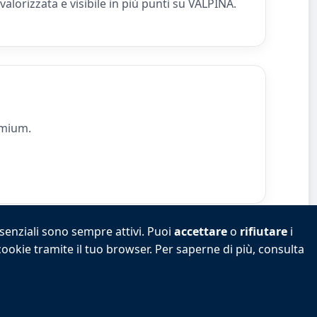
lorizzata e visibile in più punti su VALPINA.
emium.
ssenziali sono sempre attivi. Puoi
accettare
o
rifiutare
i
 cookie tramite il tuo browser. Per saperne di più, consulta
ok
|
Preferenze cookie
|
Accedi