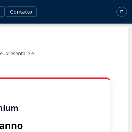
e
Contatto
IT
e, presentare e
mium
 anno