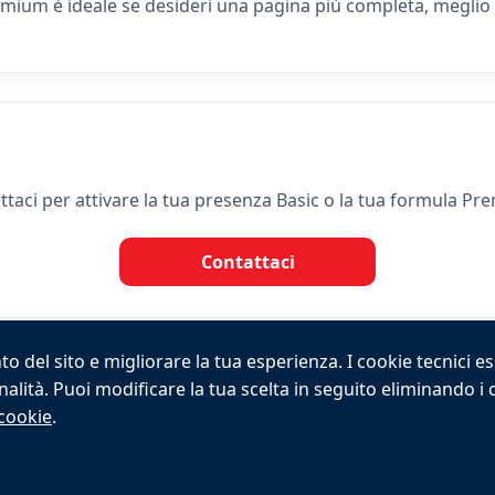
ium è ideale se desideri una pagina più completa, meglio va
ttaci per attivare la tua presenza Basic o la tua formula Pr
Contattaci
o del sito e migliorare la tua esperienza. I cookie tecnici e
onalità. Puoi modificare la tua scelta in seguito eliminando i
2026 VALPINA® Tutti i diritti riservati.
 cookie
.
dizioni generali
|
Note legali
|
Contatto
|
Tariffe
|
Facebo