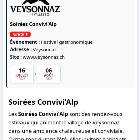
Soirées Convivi'Alp
Gratuit
Événement :
Festival gastronomique
Adresse :
Veysonnaz
Site :
www.veysonnaz.ch
16
06
→
JUILLET
AOÛT
2026
2026
Soirées Convivi'Alp
Les
Soirées Convivi'Alp
sont des rendez-vous
estivaux qui animent le village de Veysonnaz
dans une ambiance chaleureuse et conviviale.
Organisées durant l'été, elles invitent habitants