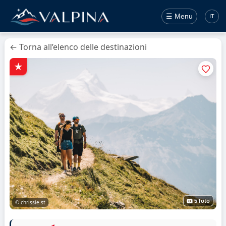
☰ Menu
IT
← Torna all’elenco delle destinazioni
5 foto
© chrissie.st