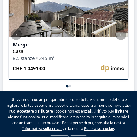
‹
›
Miège
M
Casa
A
8.5 stanze • 245 m²
5
CHF 1'049'000.-
C
Utilizziamo i cookie per garantire il corretto funzionamento del sito e
migliorare la tua esperienza. I cookie tecnici essenziali sono sempre attivi.
Puoi
accettare
o
rifiutare
i cookie non essenziali. Il rifiuto può limitare
2026 VALPINA® Tutti i diritti riservati.
alcune funzionalità. Puoi modificare la tua scelta in seguito eliminando i
Politica sulla riservatezza
|
Condizioni generali
|
cookie tramite il tuo browser. Per saperne di più, consulta la nostra
Note legali
|
Contatto
|
Tariffe
|
Facebook
|
Informativa sulla privacy
e la nostra
Politica sui cookie
.
Preferenze cookie
|
Accedi