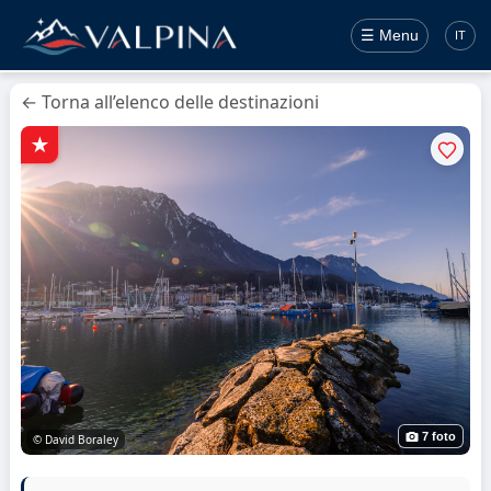
☰ Menu
IT
← Torna all’elenco delle destinazioni
7 foto
© David Boraley