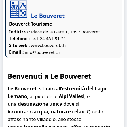
Bouveret Tourisme
Indirizzo :
Place de la Gare 1, 1897 Bouveret
Telefono :
+41 24 481 51 21
Sito web :
www.bouveret.ch
Email :
info@bouveret.ch
Benvenuti a Le Bouveret
Le Bouveret
, situato all’
estremità del Lago
Lemano
, ai piedi delle
Alpi Vallesi
, è
una
destinazione unica
dove si
incontrano
acqua, natura e relax
. Questo
affascinante villaggio, allo stesso
tempo
tranquillo e vivace
, offre un
scenario