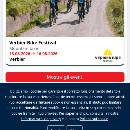
‹
›
Verbier Bike Festival
Mountain bike
13.08.2026 → 16.08.2026
Verbier
Mostra gli eventi
Utilizziamo i cookie per garantire il corretto funzionamento del sito e
migliorare la tua esperienza. I cookie tecnici essenziali sono sempre attivi.
Puoi
accettare
o
rifiutare
i cookie non essenziali. Il rifiuto può limitare
2026 VALPINA® Tutti i diritti riservati.
alcune funzionalità. Puoi modificare la tua scelta in seguito eliminando i
Politica sulla riservatezza
|
Condizioni generali
|
cookie tramite il tuo browser. Per saperne di più, consulta la nostra
Note legali
|
Contatto
|
Tariffe
|
Facebook
|
Informativa sulla privacy
e la nostra
Politica sui cookie
.
Preferenze cookie
|
Accedi