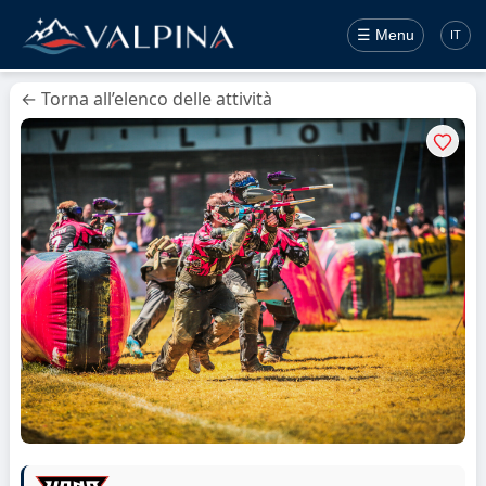
☰ Menu
IT
← Torna all’elenco delle attività