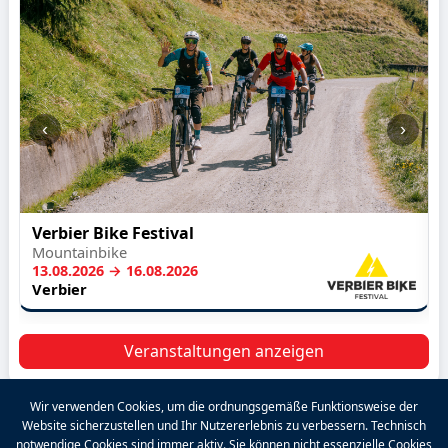
‹
›
Verbier Bike Festival
Mountainbike
13.08.2026 → 16.08.2026
Verbier
Veranstaltungen anzeigen
Wir verwenden Cookies, um die ordnungsgemäße Funktionsweise der
Website sicherzustellen und Ihr Nutzererlebnis zu verbessern. Technisch
2026 VALPINA® Alle Rechte vorbehalten.
notwendige Cookies sind immer aktiv. Sie können nicht essenzielle Cookies