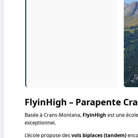
FlyinHigh – Parapente C
Basée à Crans-Montana,
FlyinHigh
est une école
exceptionnel.
L’école propose des
vols biplaces (tandem)
encad