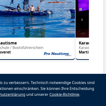
›
Nautisme
Karaoké-Blin
chule / Bootsführerschein
Karaoke & Blind
uveret
Martigny
s zu verbessern. Technisch notwendige Cookies sind
ktionen einschränken. Sie können Ihre Entscheidung
hutzerklärung
und unserer
Cookie-Richtlinie
.
acebook
|
Cookie-Einstellungen
|
Anmelden