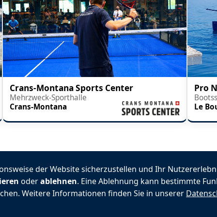
Crans-Montana Sports Center
Pro 
Mehrzweck-Sporthalle
Bootss
Crans-Montana
Le Bo
sweise der Website sicherzustellen und Ihr Nutzererlebni
ieren
oder
ablehnen
. Eine Ablehnung kann bestimmte Fun
2026 VALPINA® Alle Rechte vorbehalten.
chen. Weitere Informationen finden Sie in unserer
Datensc
ftsbedingungen
|
Rechtliche Hinweise
|
Kontakt
|
Preise
|
F