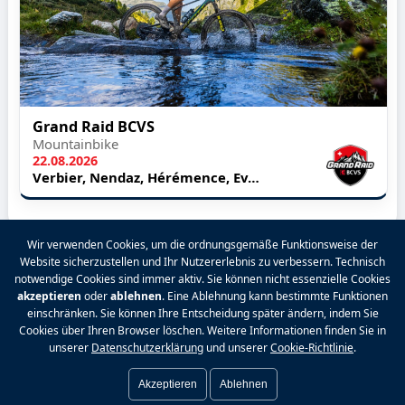
Grand Raid BCVS
Mountainbike
22.08.2026
Verbier, Nendaz, Hérémence, Evolène, Nax, Vercorin, Grimentz
Wir verwenden Cookies, um die ordnungsgemäße Funktionsweise der
Website sicherzustellen und Ihr Nutzererlebnis zu verbessern. Technisch
2026 VALPINA® Alle Rechte vorbehalten.
notwendige Cookies sind immer aktiv. Sie können nicht essenzielle Cookies
akzeptieren
oder
ablehnen
. Eine Ablehnung kann bestimmte Funktionen
Datenschutzrichtlinie
|
Allgemeine
einschränken. Sie können Ihre Entscheidung später ändern, indem Sie
Geschäftsbedingungen
|
Rechtliche Hinweise
|
Cookies über Ihren Browser löschen. Weitere Informationen finden Sie in
Kontakt
|
Preise
|
Facebook
|
Cookie-
unserer
Datenschutzerklärung
und unserer
Cookie-Richtlinie
.
Einstellungen
|
Anmelden
Akzeptieren
Ablehnen