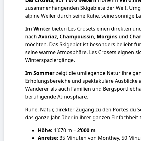
Les Crosets
, auf
1’670 Metern
Höhe im
Val d’Illi
zusammenhängenden Skigebiete der Welt. Umge
alpine Weiler durch seine Ruhe, seine sonnige 
Im Winter
bieten Les Crosets einen direkten un
nach
Avoriaz
,
Champoussin
,
Morgins
und
Cha
möchten. Das Skigebiet ist besonders beliebt f
seine warme Atmosphäre. Les Crosets eignen si
Winterspaziergänge.
Im Sommer
zeigt die umliegende Natur ihre ga
Erholungsbereiche und spektakuläre Ausblicke 
Wanderer als auch Familien und Bergsportliebhab
beruhigende Atmosphäre.
Ruhe, Natur, direkter Zugang zu den Portes du
das ganze Jahr über in ihrer ganzen Einfachheit 
Höhe:
1’670 m –
2’000 m
Anreise:
35 Minuten von Monthey, 50 Minu