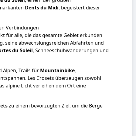
s du Soleil
, einem der größten
 markanten
Dents du Midi
, begeistert dieser
alen Verbindungen
kt für alle, die das gesamte Gebiet erkunden
ung, seine abwechslungsreichen Abfahrten und
rtes du Soleil
, Schneeschuhwanderungen und
 Alpen, Trails für
Mountainbike
,
 Entspannen. Les Crosets überzeugen sowohl
s alpine Licht verleihen dem Ort eine
sets
zu einem bevorzugten Ziel, um die Berge