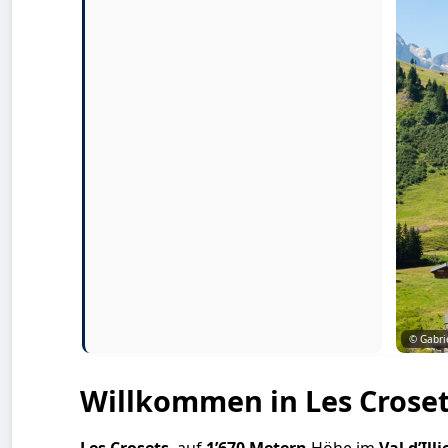
© Gabri
Willkommen in Les Crose