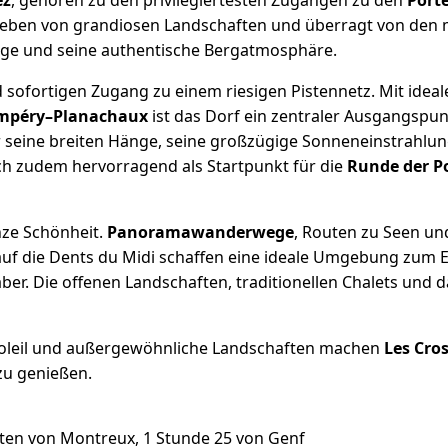
ez
, gehören zu den privilegiertesten Zugängen zu den
Porte
ben von grandiosen Landschaften und überragt von den
Lage und seine authentische Bergatmosphäre.
d sofortigen Zugang zu einem riesigen Pistennetz. Mit ide
mpéry–Planachaux
ist das Dorf ein zentraler Ausgangspun
ür seine breiten Hänge, seine großzügige Sonneneinstrahl
ch zudem hervorragend als Startpunkt für die
Runde der Po
nze Schönheit.
Panoramawanderwege
, Routen zu Seen und
auf die Dents du Midi schaffen eine ideale Umgebung zum
er. Die offenen Landschaften, traditionellen Chalets und da
 Soleil und außergewöhnliche Landschaften machen
Les Cro
zu genießen.
ten von Montreux, 1 Stunde 25 von Genf