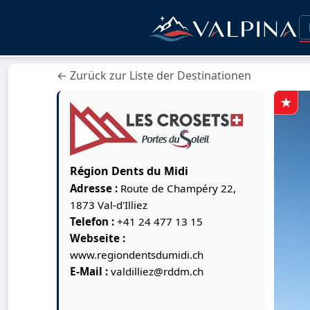
← Zurück zur Liste der Destinationen
Région Dents du Midi
Adresse :
Route de Champéry 22,
1873 Val-d'Illiez
Telefon :
+41 24 477 13 15
Webseite :
www.regiondentsdumidi.ch
E-Mail :
valdilliez@rddm.ch