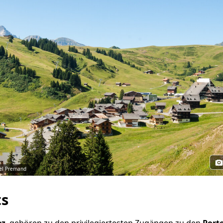
el Premand
ts