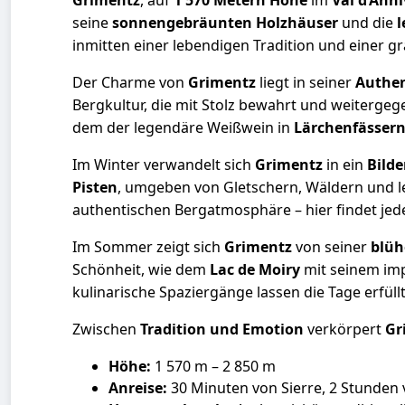
Grimentz
, auf
1 570 Metern Höhe
im
Val d’Anni
seine
sonnengebräunten Holzhäuser
und die
l
inmitten einer lebendigen Tradition und einer g
Der Charme von
Grimentz
liegt in seiner
Authen
Bergkultur, die mit Stolz bewahrt und weiterge
dem der legendäre Weißwein in
Lärchenfässer
Im Winter verwandelt sich
Grimentz
in ein
Bild
Pisten
, umgeben von Gletschern, Wäldern und 
authentischen Bergatmosphäre – hier findet jeder
Im Sommer zeigt sich
Grimentz
von seiner
blüh
Schönheit, wie dem
Lac de Moiry
mit seinem im
kulinarische Spaziergänge lassen die Tage erfü
Zwischen
Tradition und Emotion
verkörpert
Gr
Höhe:
1 570 m – 2 850 m
Anreise:
30 Minuten von Sierre, 2 Stunden 