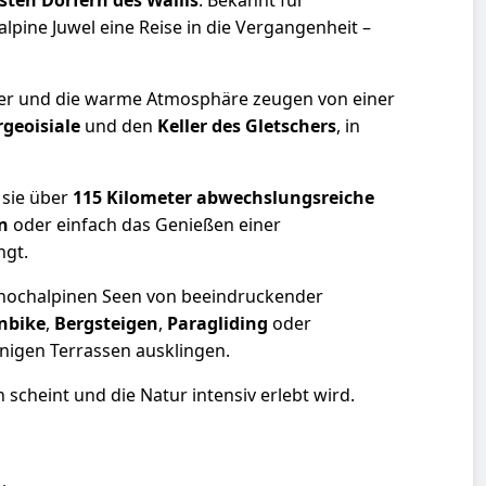
ten Dörfern des Wallis
. Bekannt für
 alpine Juwel eine Reise in die Vergangenheit –
icher und die warme Atmosphäre zeugen von einer
geoisiale
und den
Keller des Gletschers
, in
 sie über
115 Kilometer abwechslungsreiche
n
oder einfach das Genießen einer
ngt.
hochalpinen Seen von beeindruckender
nbike
,
Bergsteigen
,
Paragliding
oder
nnigen Terrassen ausklingen.
en scheint und die Natur intensiv erlebt wird.