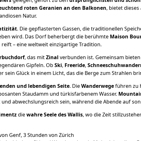
viers
gelegen, gehört zu den
ursprünglichsten und schöns
euchtend roten Geranien an den Balkonen
, bietet dieses
randiosen Natur.
tizität
. Die gepflasterten Gassen, die traditionellen Spe
geben wird. Das Dorf beherbergt die berühmte
Maison Bour
n
reift – eine weltweit einzigartige Tradition.
erbuchdorf
, das mit
Zinal
verbunden ist. Gemeinsam bieten
legendären Gipfeln. Ob
Ski
,
Freeride
,
Schneeschuhwander
 sein Glück in einem Licht, das die Berge zum Strahlen bri
enden und lebendigen Seite
. Die
Wanderwege
führen zu 
posanten Staudamm und türkisfarbenem Wasser.
Mountai
llt und abwechslungsreich sein, während die Abende auf so
imentz
die
wahre Seele des Wallis
, wo die Zeit stillzusteh
von Genf, 3 Stunden von Zürich