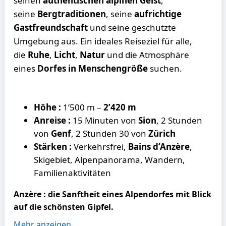
seinen
authentischen alpinen Geist
,
seine
Bergtraditionen
, seine
aufrichtige
Gastfreundschaft
und seine geschützte
Umgebung aus. Ein ideales Reiseziel für alle,
die
Ruhe
,
Licht
,
Natur
und die Atmosphäre
eines
Dorfes in Menschengröße
suchen.
Höhe :
1’500 m –
2’420 m
Anreise :
15 Minuten von
Sion
, 2 Stunden
von
Genf
, 2 Stunden 30 von
Zürich
Stärken :
Verkehrsfrei,
Bains d’Anzère
,
Skigebiet, Alpenpanorama, Wandern,
Familienaktivitäten
Anzère : die Sanftheit eines Alpendorfes mit Blick
auf die schönsten Gipfel.
Mehr anzeigen