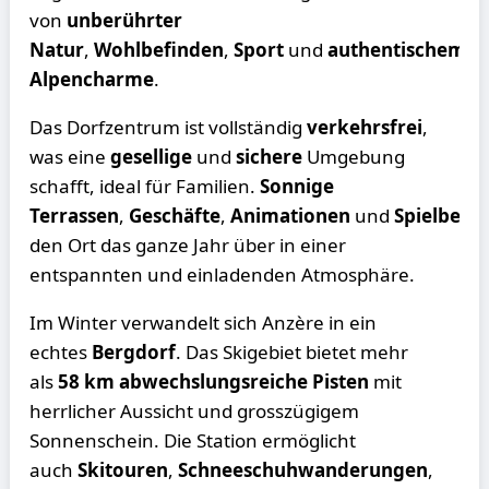
von
unberührter
Natur
,
Wohlbefinden
,
Sport
und
authentischem
Alpencharme
.
Das Dorfzentrum ist vollständig
verkehrsfrei
,
was eine
gesellige
und
sichere
Umgebung
schafft, ideal für Familien.
Sonnige
Terrassen
,
Geschäfte
,
Animationen
und
Spielbere
den Ort das ganze Jahr über in einer
entspannten und einladenden Atmosphäre.
Im Winter verwandelt sich Anzère in ein
echtes
Bergdorf
. Das Skigebiet bietet mehr
als
58 km abwechslungsreiche Pisten
mit
herrlicher Aussicht und grosszügigem
Sonnenschein. Die Station ermöglicht
auch
Skitouren
,
Schneeschuhwanderungen
,