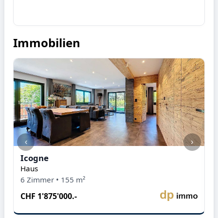
Immobilien
‹
›
Icogne
I
Haus
H
6 Zimmer • 155 m²
5
CHF 1'875'000.-
C