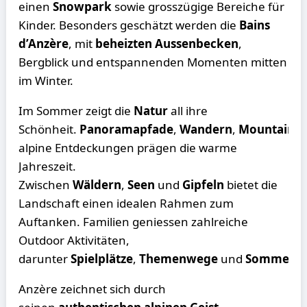
einen
Snowpark
sowie grosszügige Bereiche für
Kinder. Besonders geschätzt werden die
Bains
d’Anzère
, mit
beheizten Aussenbecken
,
Bergblick und entspannenden Momenten mitten
im Winter.
Im Sommer zeigt die
Natur
all ihre
Schönheit.
Panoramapfade
,
Wandern
,
Mountainbi
alpine Entdeckungen prägen die warme
Jahreszeit.
Zwischen
Wäldern
,
Seen
und
Gipfeln
bietet die
Landschaft einen idealen Rahmen zum
Auftanken. Familien geniessen zahlreiche
Outdoor Aktivitäten,
darunter
Spielplätze
,
Themenwege
und
Sommeran
Anzère zeichnet sich durch