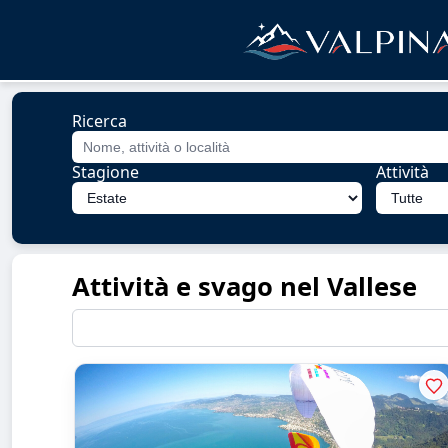
Ricerca
Stagione
Attività
Attività e svago nel Vallese