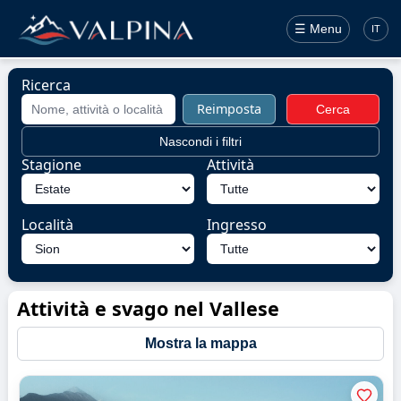
☰ Menu
IT
Ricerca
Reimposta
Cerca
Nascondi i filtri
Stagione
Attività
Località
Ingresso
Attività e svago nel Vallese
Mostra la mappa