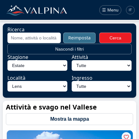
☰ Menu
IT
Ricerca
Reimposta
Cerca
Nascondi i filtri
Stagione
Attività
Località
Ingresso
Attività e svago nel Vallese
Mostra la mappa