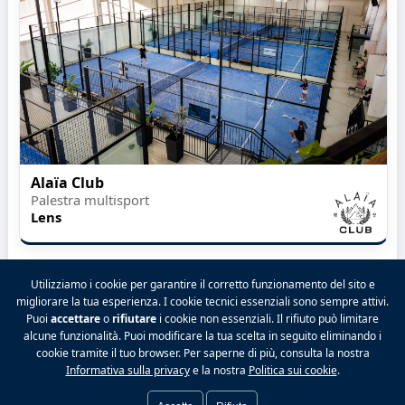
Alaïa Club
Palestra multisport
Lens
Utilizziamo i cookie per garantire il corretto funzionamento del sito e
migliorare la tua esperienza. I cookie tecnici essenziali sono sempre attivi.
Puoi
accettare
o
rifiutare
i cookie non essenziali. Il rifiuto può limitare
2026 VALPINA® Tutti i diritti riservati.
alcune funzionalità. Puoi modificare la tua scelta in seguito eliminando i
Politica sulla riservatezza
|
Condizioni generali
|
cookie tramite il tuo browser. Per saperne di più, consulta la nostra
Note legali
|
Contatto
|
Tariffe
|
Facebook
|
Informativa sulla privacy
e la nostra
Politica sui cookie
.
Preferenze cookie
|
Accedi