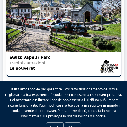
Swiss Vapeur Parc
Trenini / attrazioni
Le Bouveret
Utilizziamo i cookie per garantire il corretto funzionamento del sito e
migliorare la tua esperienza. I cookie tecnici essenziali sono sempre attivi.
Puoi
accettare
o
rifiutare
i cookie non essenziali. Il rifiuto può limitare
2026 VALPINA® Tutti i diritti riservati.
alcune funzionalità. Puoi modificare la tua scelta in seguito eliminando i
Politica sulla riservatezza
|
Condizioni generali
|
cookie tramite il tuo browser. Per saperne di più, consulta la nostra
Note legali
|
Contatto
|
Tariffe
|
Facebook
|
Informativa sulla privacy
e la nostra
Politica sui cookie
.
Preferenze cookie
|
Accedi