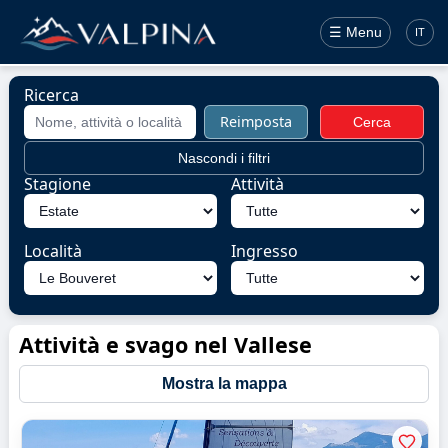
☰ Menu
IT
Ricerca
Reimposta
Cerca
Nascondi i filtri
Stagione
Attività
Località
Ingresso
Attività e svago nel Vallese
Mostra la mappa