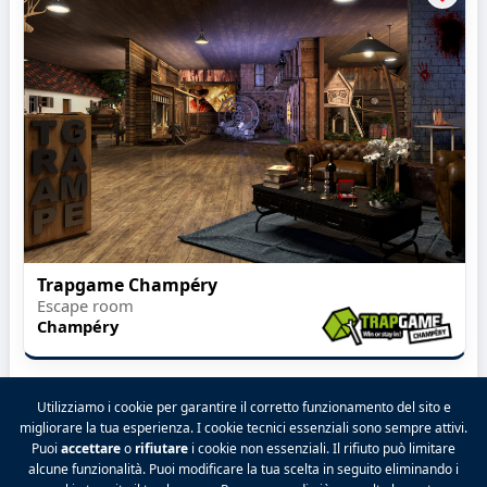
Trapgame Champéry
Escape room
Champéry
Utilizziamo i cookie per garantire il corretto funzionamento del sito e
migliorare la tua esperienza. I cookie tecnici essenziali sono sempre attivi.
Puoi
accettare
o
rifiutare
i cookie non essenziali. Il rifiuto può limitare
2026 VALPINA® Tutti i diritti riservati.
alcune funzionalità. Puoi modificare la tua scelta in seguito eliminando i
Politica sulla riservatezza
|
Condizioni generali
|