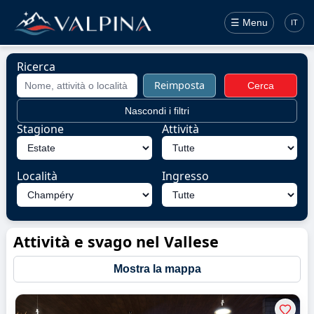
☰ Menu
IT
Ricerca
Reimposta
Cerca
Nascondi i filtri
Stagione
Attività
Località
Ingresso
Attività e svago nel Vallese
Mostra la mappa