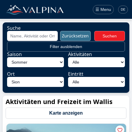
☰ Menu
DE
Suche
Zurücksetzen
Suchen
Filter ausblenden
Saison
Aktivitäten
Ort
Eintritt
Aktivitäten und Freizeit im Wallis
Karte anzeigen