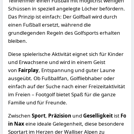
Teilnehmer einen Fußball mit möglichst wenigen
Schüssen in speziell angelegte Löcher befördern.
Das Prinzip ist einfach: Der Golfball wird durch
einen Fußball ersetzt, während die
grundlegenden Regeln des Golfsports erhalten
bleiben.
Diese spielerische Aktivität eignet sich für Kinder
und Erwachsene und wird in einem Geist
von
Fairplay
, Entspannung und guter Laune
ausgeübt. Ob Fußballfan, Golfliebhaber oder
einfach auf der Suche nach einer Freizeitaktivität
im Freien – Footgolf bietet Spaß für die ganze
Familie und für Freunde.
Zwischen
Sport
,
Präzision
und
Geselligkeit
ist
Foot
in Nax
eine ideale Gelegenheit, diese besondere
Sportart im Herzen der Walliser Alpen zu